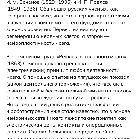
И. М. Сеченов (1829−1905) и И. П. Павлов
(1849−1936). Оба наших русских ученых, как
Гагарин в космосе, являются первооткрывателями
в изучении свойств мозга, его фундаментальных
законов развития. Первый из них изучал
регенерацию нервных клеток, а второй —
нейропластичность мозга.
В знаменитом труде «Рефлексы головного мозга»
(1863) Сеченов доказал рефлекторный
(электрический) принцип любой деятельности
мозга. С помощью опытов на лягушках он показал
(закон центрального торможения), что «все акты
сознательной и бессознательной жизни по способу
своего происхождения» по сути — рефлекс.
На сегодняшний день с развитием телефонии
и роботостроения уже стало известно, что в основе
нейронных сетей мозга лежат такие понятия как
электрическая цепь, контакты и операционные
системы. Однако большинство родителей по-
прежнему находится под гипнозом фармакологии